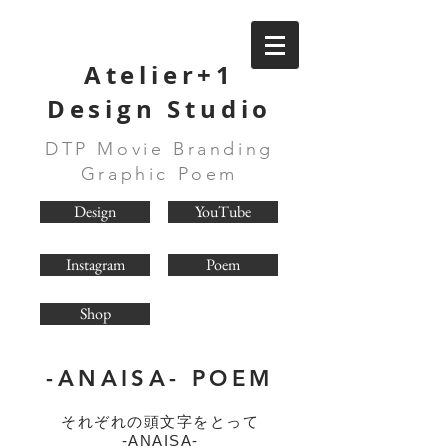
Atelier+1
Design Studio
DTP Movie Branding
Graphic Poem
Design
YouTube
Instagram
Poem
Shop
-ANAISA- POEM
それぞれの頭文字をとって
-ANAISA-